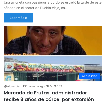
Una avioneta con pasajeros a bordo se estrelló la tarde de este
sábado en el sector de Pueblo Viejo, en…
Leer más »
Actualidad
elguardian
1 semana ago
0
182
Mercado de Frutas: administrador
recibe 8 años de cárcel por extorsión