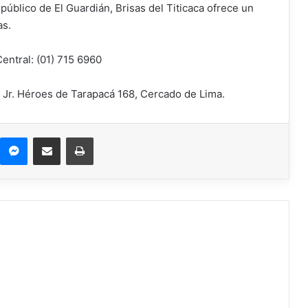
l público de El Guardián, Brisas del Titicaca ofrece un
as.
entral: (01) 715 6960
 – Jr. Héroes de Tarapacá 168, Cercado de Lima.
Messenger
Compartir por correo electrónico
Imprimir