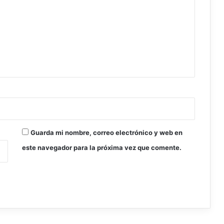
o
r
n
u
t
r
i
c
i
o
n
a
l
Guarda mi nombre, correo electrónico y web en
este navegador para la próxima vez que comente.