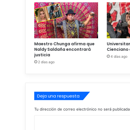
e
z
p
o
r
e
l
Maestro Chunga afirma que
Universita
G
Naldy Saldaña encontrará
Cienciano 
r
justicia
4 días ago
u
2 días ago
p
o
F
d
e
Deja una respuesta
l
M
u
Tu dirección de correo electrónico no será publicada
n
C
d
i
o