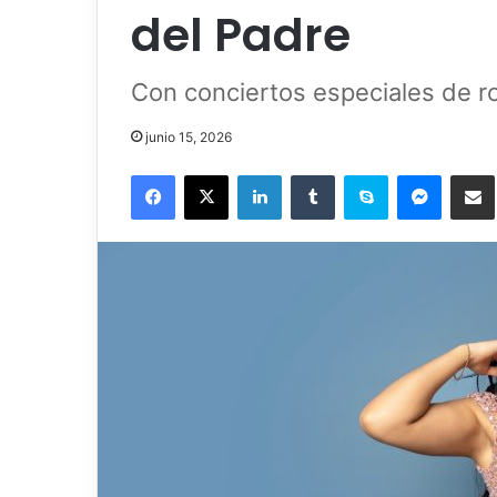
del Padre
Con conciertos especiales de r
junio 15, 2026
Facebook
X
LinkedIn
Tumblr
Skype
Messenger
Comparti