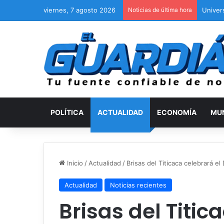
viernes, 7 agosto 2026
Noticias de última hora
Univer
POLÍTICA
ACTUALIDAD
ECONOMÍA
MU
Inicio
/
Actualidad
/
Brisas del Titicaca celebrará el
Actualidad
Noticias recientes
Brisas del Titic