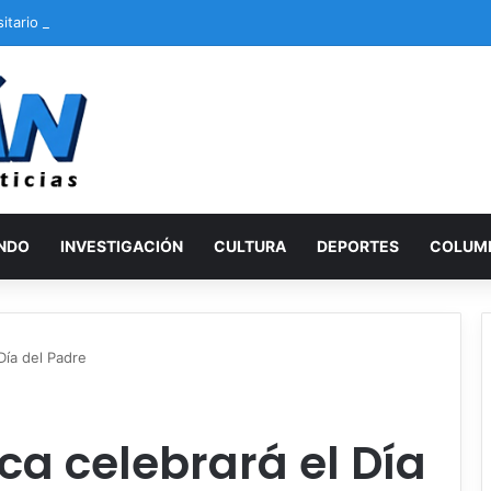
sitario cayó 2-0 ante Cienciano en el Cusco
NDO
INVESTIGACIÓN
CULTURA
DEPORTES
COLUM
 Día del Padre
aca celebrará el Día