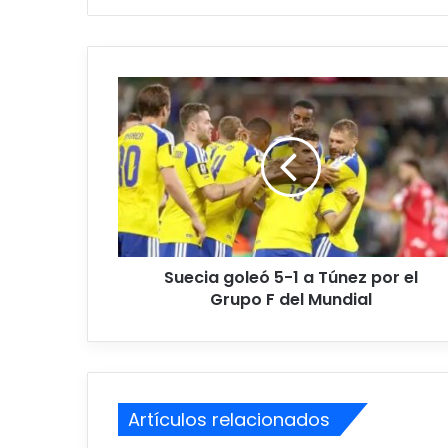
S
u
e
c
i
a
g
o
l
Suecia goleó 5-1 a Túnez por el
e
Grupo F del Mundial
ó
5
-
1
a
T
Artículos relacionados
ú
n