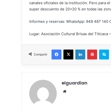
canales oficiales de la institución. Pero para e
super descuento de 20+20 % en todas las zon
Informes y reservas: WhatsApp: 948 487 140 C
Lugar: Asociación Cultural Brisas del Titicaca
Facebook
X
LinkedIn
Pinterest
Skype
Compartir
elguardian
Siti
o
we
b