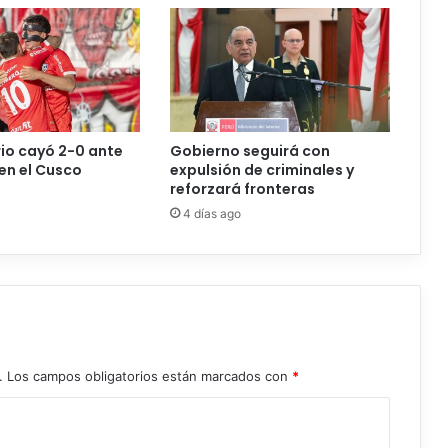
a
p
a
p
a
,
u
rio cayó 2-0 ante
Gobierno seguirá con
n
en el Cusco
expulsión de criminales y
a
reforzará fronteras
l
4 días ago
i
m
e
n
t
o
d
e
.
Los campos obligatorios están marcados con
*
v
a
l