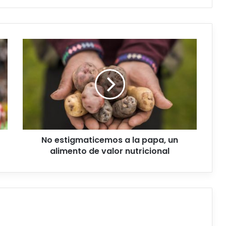
N
o
e
s
t
i
g
m
a
No estigmaticemos a la papa, un
t
alimento de valor nutricional
i
c
e
m
o
s
a
l