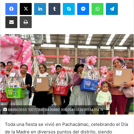
Facebook
X
LinkedIn
Tumblr
Skype
Messenger
WhatsApp
Telegram
Compartir por correo electrónico
Imprimir
689903555 1001518809499860 9050541583616534314 N
Toda una fiesta se vivió en Pachacámac, celebrando el Día
de la Madre en diversos puntos del distrito, siendo