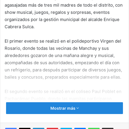
agasajadas más de tres mil madres de todo el distrito, con
show musical, juegos, regalos y sorpresas, eventos
organizados por la gestión municipal del alcalde Enrique
Cabrera Sulca.
El primer evento se realizó en el polideportivo Virgen del
Rosario, donde todas las vecinas de Manchay y sus
alrededores gozaron de una mañana alegre y musical,
acompañadas de sus autoridades, empezando el día con
un refrigerio, para después participar de diversos juegos,
bailes y concursos, preparados especialmente para ellas.
El segundo evento se realizó en el coliseo Paul Poblet en
Pachacámac Pueblo, donde las mamitas participaron
también de diversas actividades con premios a las
Mostrar más
participantes. En ambos eventos participaron comedores
populares, ollitas comunes, beneficiarias del Vaso de
Leche, dirigentes y vecinas en general.
Facebook
X
LinkedIn
Pinterest
Skype
Messenger
WhatsApp
Compartir por correo electrónico