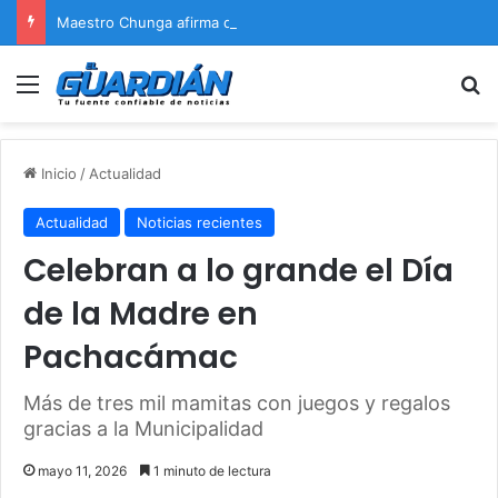
Maestro Chunga afirma que Naldy Saldaña encontrará justicia
Menú
B
Inicio
/
Actualidad
Actualidad
Noticias recientes
Celebran a lo grande el Día
de la Madre en
Pachacámac
Más de tres mil mamitas con juegos y regalos
gracias a la Municipalidad
mayo 11, 2026
1 minuto de lectura