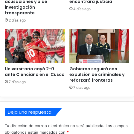
acusaciones y pide
encontrará justicia
a
p
investigación
j
o
4 días ago
transparente
e
s
a
2 días ago
e
l
n
a
L
s
a
m
V
a
i
d
c
r
t
Universitario cayó 2-0
Gobierno seguirá con
e
o
ante Cienciano en el Cusco
expulsión de criminales y
s
r
reforzará fronteras
7 días ago
p
i
7 días ago
e
a
r
u
a
Deja una respuesta
n
a
Tu dirección de correo electrónico no será publicada.
Los campos
s
obligatorios están marcados con
*
e