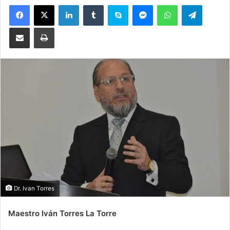
Facebook
X
LinkedIn
Tumblr
Skype
Messenger
WhatsApp
Telegram
Compartir por correo electrónico
Imprimir
Dr. Ivan Torres
Maestro Iván Torres La Torre