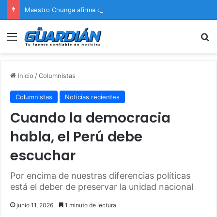
Maestro Chunga afirma que Naldy Saldaña encontrará justicia
Menú
B
Inicio
/
Columnistas
Columnistas
Noticias recientes
Cuando la democracia
habla, el Perú debe
escuchar
Por encima de nuestras diferencias políticas
está el deber de preservar la unidad nacional
junio 11, 2026
1 minuto de lectura