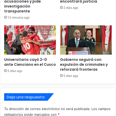
acusaciones y pide
encontrará justicia
m
n
investigación
a
e
2 días ago
transparente
l
i
a
13 minutos ago
l
d
e
e
g
l
a
a
l
n
m
t
e
e
n
Universitario cayó 2-0
Gobierno seguirá con
r
t
ante Cienciano en el Cusco
expulsión de criminales y
a
e
reforzará fronteras
5 días ago
!
l
5 días ago
a
S
u
n
Deja una respuesta
e
d
Tu dirección de correo electrónico no será publicada.
Los campos
u
obligatorios están marcados con
*