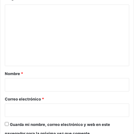
C
o
m
e
n
t
a
r
Nombre
*
i
o
*
Correo electrónico
*
Guarda mi nombre, correo electrónico y web en este
navegador para la próxima vez que comente.