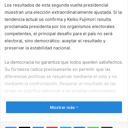
Los resultados de esta segunda vuelta presidencial
muestran una elección extraordinariamente ajustada. Si la
tendencia actual se confirma y Keiko Fujimori resulta
proclamada presidenta por los organismos electorales
competentes, el principal desafío para el país no será
electoral, sino democrático: aceptar el resultado y
preservar la estabilidad nacional.
La democracia no garantiza que todos queden satisfechos.
Su fortaleza radica precisamente en permitir que las
diferencias políticas se resuelvan mediante el voto y no
mediante la confrontación. Respetar el resultado de las
urnas no significa renunciar a las propias convicciones;
significa respetar las reglas que todos aceptamos antes de
participar en el proceso electoral.
Mostrar más
Es comprensible que muchos ciudadanos mantengan
reservas o discrepancias respecto a la figura política de
Facebook
X
LinkedIn
Pinterest
Skype
Messenger
WhatsApp
Compartir por correo electrónico