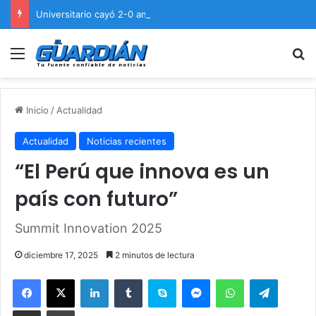
Universitario cayó 2-0 ante Cienciano en el Cusco
Menú
B
Inicio
/
Actualidad
Actualidad
Noticias recientes
“El Perú que innova es un
país con futuro”
Summit Innovation 2025
diciembre 17, 2025
2 minutos de lectura
Facebook
X
LinkedIn
Tumblr
Skype
Messenger
WhatsApp
Telegram
Compartir por correo electrónico
Imprimir