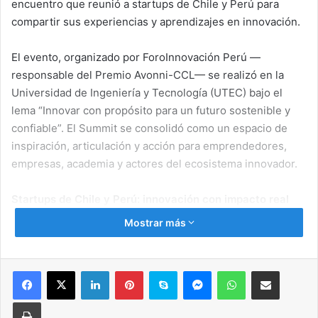
encuentro que reunió a startups de Chile y Perú para
compartir sus experiencias y aprendizajes en innovación.
El evento, organizado por ForoInnovación Perú —
responsable del Premio Avonni-CCL— se realizó en la
Universidad de Ingeniería y Tecnología (UTEC) bajo el
lema “Innovar con propósito para un futuro sostenible y
confiable”. El Summit se consolidó como un espacio de
inspiración, articulación y acción para emprendedores,
empresas, academia y actores del ecosistema innovador.
Startups de Chile y Perú: innovación con impacto real
Mostrar más
Durante la jornada, diversas startups presentaron sus
proyectos y reflexiones sobre cómo la innovación está
transformando sectores clave de ambos países.
Facebook
X
LinkedIn
Pinterest
Skype
Messenger
WhatsApp
Compartir por correo electrónico
Imprimir
Desde Chile, Marcela Ruiz, bióloga marina y fundadora de