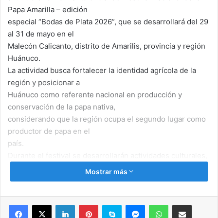
Papa Amarilla – edición
especial “Bodas de Plata 2026”, que se desarrollará del 29
al 31 de mayo en el
Malecón Calicanto, distrito de Amarilis, provincia y región
Huánuco.
La actividad busca fortalecer la identidad agrícola de la
región y posicionar a
Huánuco como referente nacional en producción y
conservación de la papa nativa,
considerando que la región ocupa el segundo lugar como
productor de papa en el
país.
Durante el festival se desarrollarán actividades culturales,
académicas,
Mostrar más
tecnológicas y comerciales con participación de
productores de las nueve
provincias de Huánuco y delegaciones invitadas de Cusco,
Facebook
X
LinkedIn
Pinterest
Skype
Messenger
WhatsApp
Compartir por correo electrónico
Áncash, Huancavelica,