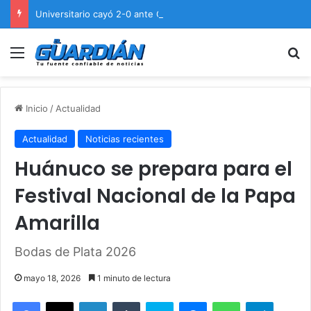
Universitario cayó 2-0 ante Cienciano en el Cusco
Menú
B
Inicio
/
Actualidad
Actualidad
Noticias recientes
Huánuco se prepara para el
Festival Nacional de la Papa
Amarilla
Bodas de Plata 2026
mayo 18, 2026
1 minuto de lectura
Facebook
X
LinkedIn
Tumblr
Skype
Messenger
WhatsApp
Telegram