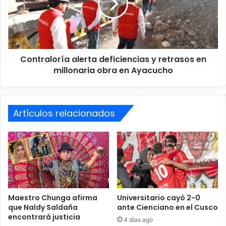
t
r
ó
a
1
l
-
o
0
r
a
Contraloría alerta deficiencias y retrasos en
í
C
millonaria obra en Ayacucho
a
i
a
e
l
n
e
c
Artículos relacionados
r
i
t
Festival De La Papa Amarilla
a
a
n
d
La Dirección Regional de Agricultura informó que el
o
e
festival permitirá generar
e
f
oportunidades de mercado, fortalecer alianzas
n
i
e
comerciales y promover la
c
l
i
Maestro Chunga afirma
Universitario cayó 2-0
conservación de variedades nativas, consideradas
C
que Naldy Saldaña
ante Cienciano en el Cusco
e
patrimonio agrícola y cultural
encontrará justicia
u
n
4 días ago
del país.