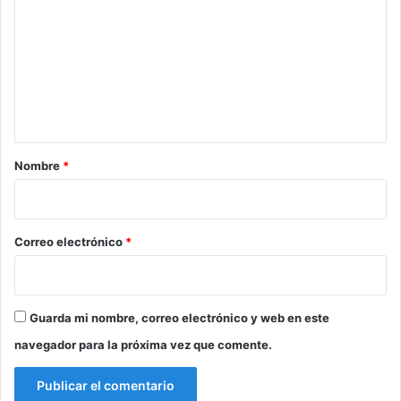
r
visitantes nacionales a participar de esta importante
m
i
actividad que impulsa el
e
a
desarrollo agrario, el turismo y la economía regional.
o
n
b
t
r
a
a
e
r
Nombre
*
n
A
i
y
o
a
*
c
Correo electrónico
*
u
c
h
o
Guarda mi nombre, correo electrónico y web en este
navegador para la próxima vez que comente.