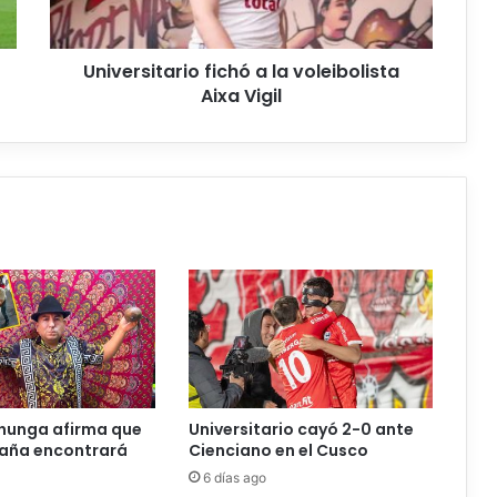
s
i
t
Universitario fichó a la voleibolista
a
Aixa Vigil
r
i
o
f
i
c
h
ó
a
l
a
v
o
l
e
hunga afirma que
Universitario cayó 2-0 ante
i
daña encontrará
Cienciano en el Cusco
b
6 días ago
o