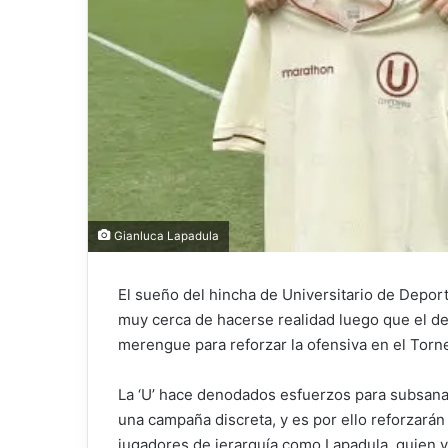
Gianluca Lapadula
El sueño del hincha de Universitario de Depor
muy cerca de hacerse realidad luego que el del
merengue para reforzar la ofensiva en el Torne
La ‘U’ hace denodados esfuerzos para subsanar 
una campaña discreta, y es por ello reforzará
jugadores de jerarquía como Lapadula, quien vie