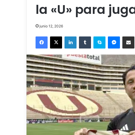
la «U» para jug
junio 12, 2026
Facebook
X
LinkedIn
Tumblr
Skype
Messenger
Comparti