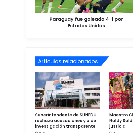
a
y
f
Paraguay fue goleado 4-1 por
u
Estados Unidos
e
g
o
l
e
a
Artículos relacionados
d
o
4
-
1
p
o
r
E
Superintendente de SUNEDU
Maestro C
s
rechaza acusaciones y pide
Naldy Sal
t
investigación transparente
justicia
a