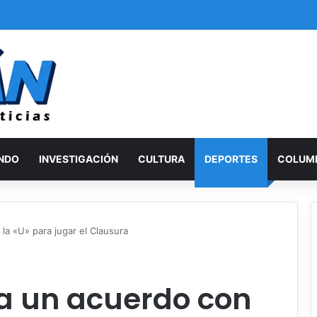
ro Chunga afirma que Naldy Saldaña encontrará justicia
NDO
INVESTIGACIÓN
CULTURA
DEPORTES
COLUM
la «U» para jugar el Clausura
 a un acuerdo con