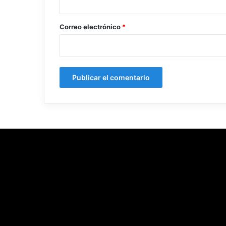
o
*
Correo electrónico
*