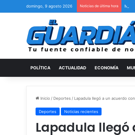
domingo, 9 agosto 2026
Noticias de última hora
Maest
POLÍTICA
ACTUALIDAD
ECONOMÍA
MU
Inicio
/
Deportes
/
Lapadula llegó a un acuerdo con 
Deportes
Noticias recientes
Lapadula llegó