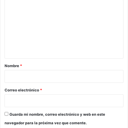
i
C
s
o
y
d
m
i
e
v
i
n
s
t
i
ó
a
n
r
Nombre
*
i
o
*
Correo electrónico
*
Guarda mi nombre, correo electrónico y web en este
navegador para la próxima vez que comente.