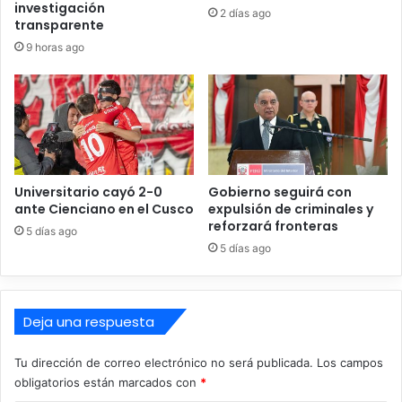
investigación
a
a
2 días ago
transparente
V
i
i
9 horas ago
z
g
q
i
u
l
i
e
r
d
a
Universitario cayó 2-0
Gobierno seguirá con
e
ante Cienciano en el Cusco
expulsión de criminales y
n
reforzará fronteras
5 días ago
t
5 días ago
r
a
e
n
Deja una respuesta
c
r
Tu dirección de correo electrónico no será publicada.
Los campos
i
obligatorios están marcados con
*
s