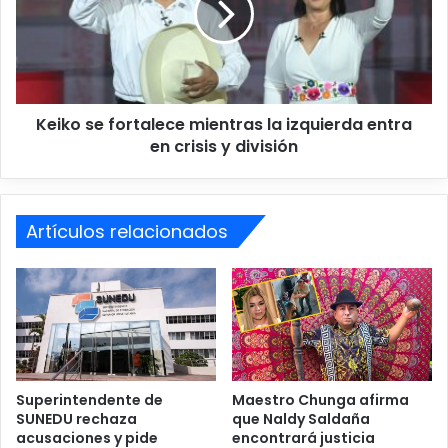
aprobó la autorización del viaje en su sesión de este
c
o
viernes.
h
s
ó
e
a
f
l
o
Keiko se fortalece mientras la izquierda entra
a
r
v
en crisis y división
t
o
a
l
l
e
e
i
Artículos relacionados
c
b
e
o
m
l
i
i
e
s
n
t
t
a
r
A
a
Superintendente de
Maestro Chunga afirma
i
SUNEDU rechaza
que Naldy Saldaña
s
acusaciones y pide
encontrará justicia
x
l