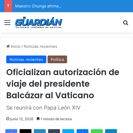
Maestro Chunga afirma que Naldy Saldaña encontrará justicia
Menú
B
Inicio
/
Noticias recientes
Noticias recientes
Política
Oficializan autorización de
viaje del presidente
Balcázar al Vaticano
Se reunirá con Papa León XIV
junio 12, 2026
1 minuto de lectura
Facebook
X
LinkedIn
Tumblr
Skype
Messenger
WhatsApp
Telegram