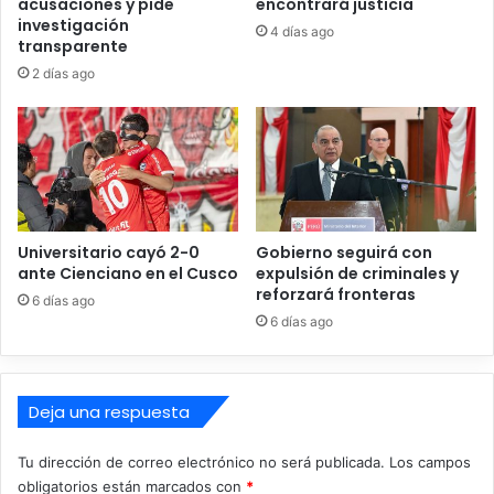
e
acusaciones y pide
encontrará justicia
N
investigación
n
P
4 días ago
transparente
d
r
a
2 días ago
e
a
s
a
g
c
u
u
a
d
r
i
d
r
a
Universitario cayó 2-0
Gobierno seguirá con
a
r
ante Cienciano en el Cusco
expulsión de criminales y
l
á
reforzará fronteras
6 días ago
p
n
6 días ago
u
s
e
e
s
g
t
u
Deja una respuesta
o
n
d
d
Tu dirección de correo electrónico no será publicada.
Los campos
e
a
obligatorios están marcados con
*
s
v