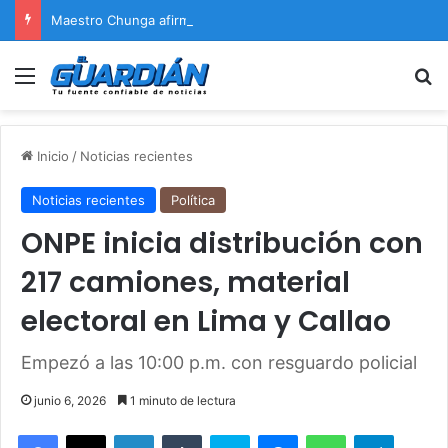
Maestro Chunga afirma que Naldy Saldaña encontrará justicia
Menú
B
Inicio
/
Noticias recientes
Noticias recientes
Política
ONPE inicia distribución con
217 camiones, material
electoral en Lima y Callao
Empezó a las 10:00 p.m. con resguardo policial
junio 6, 2026
1 minuto de lectura
Facebook
X
LinkedIn
Tumblr
Skype
Messenger
WhatsApp
Telegram