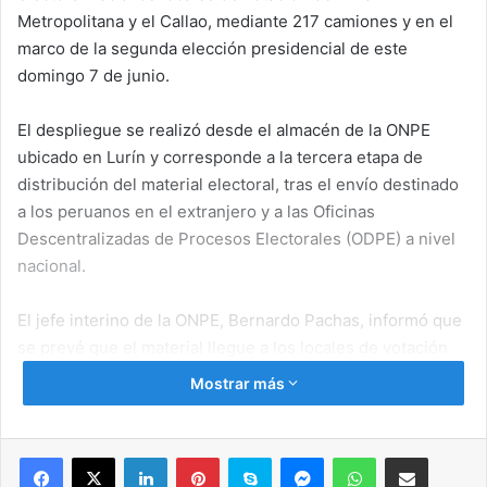
Metropolitana y el Callao, mediante 217 camiones y en el
marco de la segunda elección presidencial de este
domingo 7 de junio.
El despliegue se realizó desde el almacén de la ONPE
ubicado en Lurín y corresponde a la tercera etapa de
distribución del material electoral, tras el envío destinado
a los peruanos en el extranjero y a las Oficinas
Descentralizadas de Procesos Electorales (ODPE) a nivel
nacional.
El jefe interino de la ONPE, Bernardo Pachas, informó que
se prevé que el material llegue a los locales de votación
hasta las 13:00 horas del sábado 6 de junio.
Mostrar más
«Está planeado que todo esté en los locales de votación
hacia la 1 p. m. de la tarde. También vamos a estar
Facebook
X
LinkedIn
Pinterest
Skype
Messenger
WhatsApp
Compartir por correo electrónico
monitoreando a lo largo de esta noche y la madrugada la