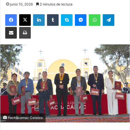
junio 10, 2026
2 minutos de lectura
Facebook
X
LinkedIn
Tumblr
Skype
Messenger
WhatsApp
Telegram
Compartir por correo electrónico
Imprimir
Pachacamac Celebra