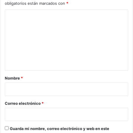
obligatorios están marcados con
*
t
e
C
r
o
a
!
m
e
n
t
a
r
Nombre
*
i
o
*
Correo electrónico
*
Guarda mi nombre, correo electrónico y web en este