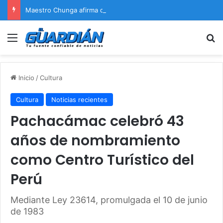
Maestro Chunga afirma que Naldy Saldaña encontrará justicia
Menú
B
Inicio
/
Cultura
Cultura
Noticias recientes
Pachacámac celebró 43
años de nombramiento
como Centro Turístico del
Perú
Mediante Ley 23614, promulgada el 10 de junio
de 1983