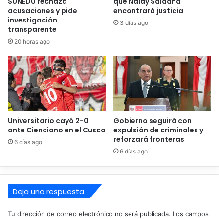
SUNEDU rechaza
que Naldy Saldaña
g
implementadas en nuestra histórica Plaza de Armas y en
acusaciones y pide
encontrará justicia
o
el emblemático Paseo de los Incas. De igual forma,
investigación
l
3 días ago
promovieron la creación del primer Consejo Local de
transparente
p
Fomento Artesanal de Pachacámac, fortaleciendo a los
20 horas ago
e
artesanos como guardianes de la identidad cultural local y
f
i
colocando nuevamente a este histórico distrito como
n
punto de visita para turistas locales e internacionales.
a
l
y
t
Universitario cayó 2-0
Gobierno seguirá con
o
ante Cienciano en el Cusco
expulsión de criminales y
m
reforzará fronteras
6 días ago
a
6 días ago
l
a
d
e
Deja una respuesta
l
a
Tu dirección de correo electrónico no será publicada.
Los campos
n