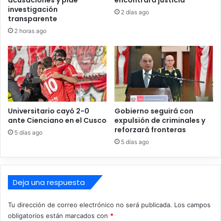
acusaciones y pide
encontrará justicia
o
investigación
p
"
2 días ago
transparente
r
F
i
2 horas ago
r
o
a
r
n
i
k
z
e
a
s
r
t
v
e
Universitario cayó 2-0
Gobierno seguirá con
i
i
ante Cienciano en el Cusco
expulsión de criminales y
v
n
reforzará fronteras
5 días ago
i
p
5 días ago
e
o
n
l
d
í
a
t
Deja una respuesta
p
i
a
c
Tu dirección de correo electrónico no será publicada.
Los campos
r
o
obligatorios están marcados con
*
a
"