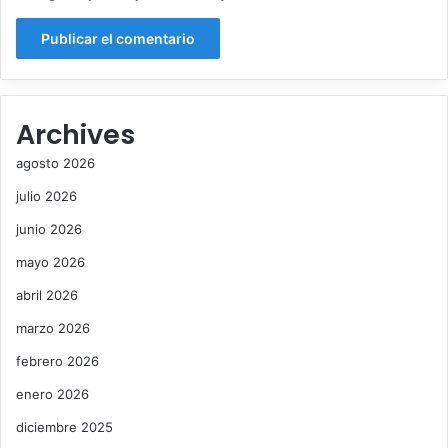
g
o
u
S
n
á
d
n
a
c
v
h
Archives
u
e
e
z
agosto 2026
l
t
julio 2026
a
junio 2026
mayo 2026
abril 2026
marzo 2026
febrero 2026
enero 2026
diciembre 2025