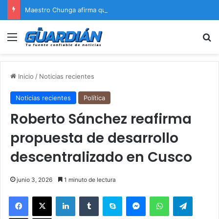
Maestro Chunga afirma que Naldy Saldaña encontrará justicia
Menú
B
Inicio
/
Noticias recientes
Noticias recientes
Política
Roberto Sánchez reafirma
propuesta de desarrollo
descentralizado en Cusco
junio 3, 2026
1 minuto de lectura
Facebook
X
LinkedIn
Tumblr
Skype
Messenger
WhatsApp
Telegram
Compartir por correo electrónico
Imprimir