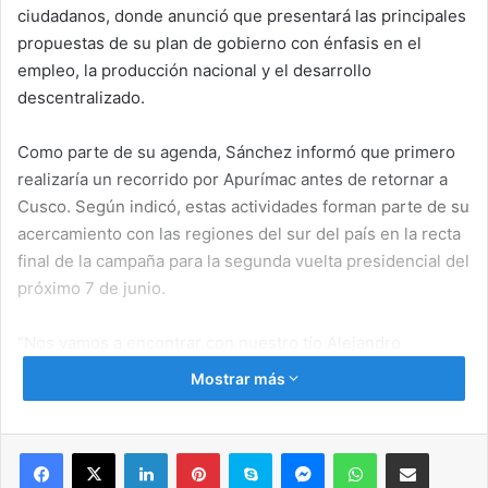
ciudadanos, donde anunció que presentará las principales
propuestas de su plan de gobierno con énfasis en el
empleo, la producción nacional y el desarrollo
descentralizado.
Como parte de su agenda, Sánchez informó que primero
realizaría un recorrido por Apurímac antes de retornar a
Cusco. Según indicó, estas actividades forman parte de su
acercamiento con las regiones del sur del país en la recta
final de la campaña para la segunda vuelta presidencial del
próximo 7 de junio.
“Nos vamos a encontrar con nuestro tío Alejandro
Sánchez, de 102 años. Allí, donde nuestros padres
Mostrar más
aprendieron de la Pachamama y de la vida. Será un
encuentro muy especial para nuestra familia”, señaló.
Facebook
X
LinkedIn
Pinterest
Skype
Messenger
WhatsApp
Compartir por correo electrónico
Posteriormente, el candidato regresará a Cusco para