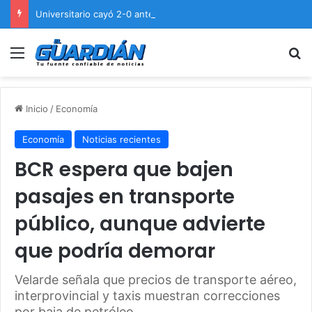
Universitario cayó 2-0 ante Cienciano en el Cusco
Menú
B
Inicio
/
Economía
Economía
Noticias recientes
BCR espera que bajen
pasajes en transporte
público, aunque advierte
que podría demorar
Velarde señala que precios de transporte aéreo,
interprovincial y taxis muestran correcciones
por baja de petróleo