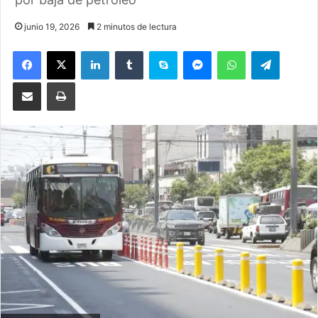
junio 19, 2026
2 minutos de lectura
Facebook
X
LinkedIn
Tumblr
Skype
Messenger
WhatsApp
Telegram
Compartir por correo electrónico
Imprimir