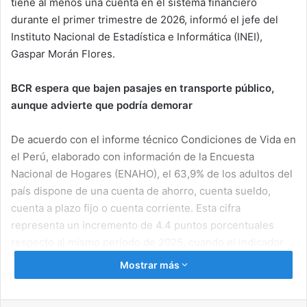
tiene al menos una cuenta en el sistema financiero
durante el primer trimestre de 2026, informó el jefe del
Instituto Nacional de Estadística e Informática (INEI),
Gaspar Morán Flores.
BCR espera que bajen pasajes en transporte público,
aunque advierte que podría demorar
De acuerdo con el informe técnico Condiciones de Vida en
el Perú, elaborado con información de la Encuesta
Nacional de Hogares (ENAHO), el 63,9% de los adultos del
país dispone de una cuenta de ahorro, cuenta sueldo,
cuenta a plazo fijo o cuenta corriente. Esta cifra
representa un incremento de 4.4 puntos porcentuales
respecto al mismo periodo de 2025, cuando el indicador
se ubicó en 59.5%.
Mostrar más
Según área de residencia, el 68.4% de la población urbana