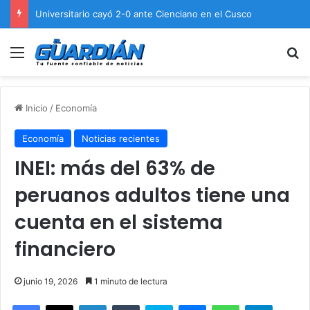
Universitario cayó 2-0 ante Cienciano en el Cusco
Menú
B
Inicio
/
Economía
Economía
Noticias recientes
INEI: más del 63% de
peruanos adultos tiene una
cuenta en el sistema
financiero
junio 19, 2026
1 minuto de lectura
Facebook
X
LinkedIn
Tumblr
Skype
Messenger
WhatsApp
Telegram