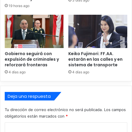
3 días ago
p
n
19 horas ago
ú
c
b
i
l
a
i
d
c
e
o
L
,
ó
Gobierno seguirá con
Keiko Fujimori: FF.AA.
a
p
expulsión de criminales y
estarán en las calles y en
u
e
reforzará fronteras
sistema de transporte
n
z
4 días ago
4 días ago
q
A
u
l
e
i
a
a
Deja una respuesta
d
g
v
a
Tu dirección de correo electrónico no será publicada.
Los campos
i
e
obligatorios están marcados con
*
r
C
t