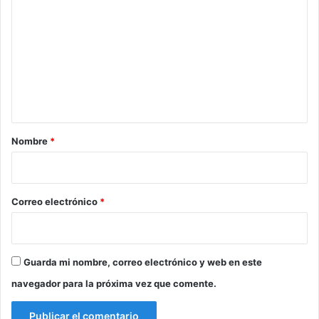
e
o
q
m
u
e
e
p
n
o
t
d
r
a
í
r
a
Nombre
*
d
i
e
o
m
o
*
Correo electrónico
*
r
a
r
Guarda mi nombre, correo electrónico y web en este
navegador para la próxima vez que comente.