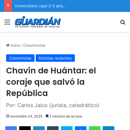
Universitario cayó 2-0 ante Cienciano en el Cusco
Menú
B
Inicio
/
Columnistas
Columnistas
Noticias recientes
Chavín de Huántar: el
coraje que salvó la
República
Por: Carlos Jaico (jurista, catedrático)
noviembre 24, 2025
2 minutos de lectura
Facebook
X
LinkedIn
Tumblr
Skype
Messenger
WhatsApp
Telegram