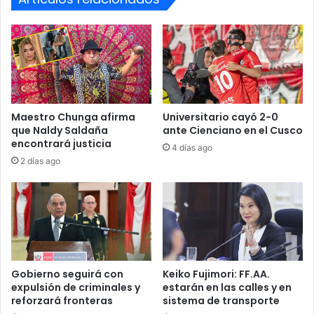
o
a
El mundo hoy debe reconocer la operación como un
p
s
ejemplo de eficacia y valor, el cual permanecerá como el
s
t
mejor ejemplo moral: la certeza de que el Perú se
’
i
defiende con unidad, disciplina y amor por la patria.
y
g
5
o
0
p
c
a
Maestro Chunga afirma
Universitario cayó 2-0
á
que Naldy Saldaña
ante Cienciano en el Cusco
r
encontrará justicia
m
a
4 días ago
a
l
2 días ago
r
o
a
s
s
a
e
s
n
e
G
s
a
i
Gobierno seguirá con
Keiko Fujimori: FF.AA.
m
n
expulsión de criminales y
estarán en las calles y en
a
o
reforzará fronteras
sistema de transporte
r
s