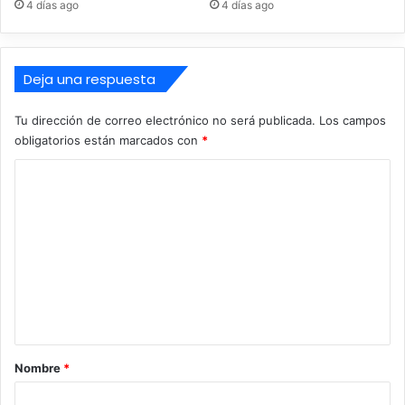
4 días ago
4 días ago
r
d
a
e
l
a
Deja una respuesta
l
f
Tu dirección de correo electrónico no será publicada.
Los campos
é
obligatorios están marcados con
*
r
e
C
z
P
o
N
m
P
e
n
t
a
r
Nombre
*
i