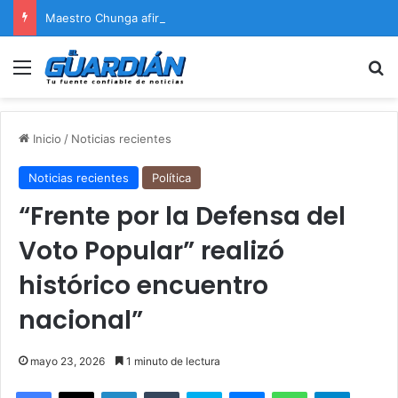
Maestro Chunga afirma que Naldy Saldaña encontrará justicia
Menú
B
Inicio
/
Noticias recientes
Noticias recientes
Política
“Frente por la Defensa del
Voto Popular” realizó
histórico encuentro
nacional”
mayo 23, 2026
1 minuto de lectura
Facebook
X
LinkedIn
Tumblr
Skype
Messenger
WhatsApp
Telegram