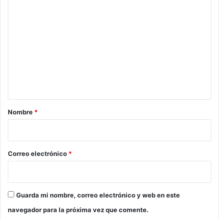
e
C
x
o
p
a
m
n
e
s
i
n
ó
t
n
r
a
e
r
Nombre
*
g
i
i
o
o
n
*
Correo electrónico
*
a
l
Guarda mi nombre, correo electrónico y web en este
navegador para la próxima vez que comente.