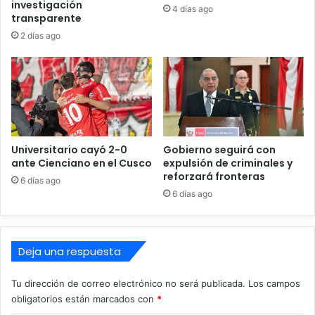
investigación
i
n
4 días ago
transparente
a
t
l
2 días ago
o
j
c
u
o
n
n
t
n
o
u
a
e
P
v
Universitario cayó 2-0
Gobierno seguirá con
e
a
ante Cienciano en el Cusco
expulsión de criminales y
r
c
reforzará fronteras
6 días ago
c
o
6 días ago
y
l
R
e
o
c
j
c
Deja una respuesta
a
i
s
ó
Tu dirección de correo electrónico no será publicada.
Los campos
n
obligatorios están marcados con
*
y