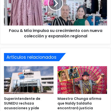
libertad”, concluyeron los organizadores del encuentro.
s
&
t
M
a
í
p
a
o
i
r
Facu & Mía impulsa su crecimiento con nueva
m
e
colección y expansión regional
p
l
u
m
l
u
s
n
Artículos relacionados
a
d
s
o
u
e
c
m
r
p
e
r
c
e
i
s
m
Superintendente de
Maestro Chunga afirma
a
SUNEDU rechaza
que Naldy Saldaña
i
acusaciones y pide
encontrará justicia
r
e