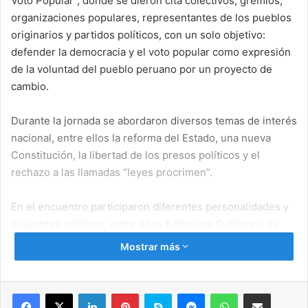
Voto Popular”, donde se dieron cita colectivos, gremios,
organizaciones populares, representantes de los pueblos
originarios y partidos políticos, con un solo objetivo:
defender la democracia y el voto popular como expresión
de la voluntad del pueblo peruano por un proyecto de
cambio.
Durante la jornada se abordaron diversos temas de interés
nacional, entre ellos la reforma del Estado, una nueva
Constitución, la libertad de los presos políticos y el
rechazo a las llamadas “leyes procrimen”.
En el encuentro participaron diferentes personalidades y
dirigentes políticos, entre ellos Katherine Gutiérrez, de
Puno; el abogado Raúl Noblecilla; Javier Bobadilla; y el
Mostrar más
líder del partido político Perú Federal, el ingeniero Virgilio
Acuña.
Facebook
X
LinkedIn
Pinterest
Skype
Messenger
WhatsApp
Compartir por correo electrónico