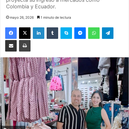
Colombia y Ecuador.
mayo 26, 2026
1 minuto de lectura
Facebook
X
LinkedIn
Tumblr
Skype
Messenger
WhatsApp
Telegram
Compartir por correo electrónico
Imprimir