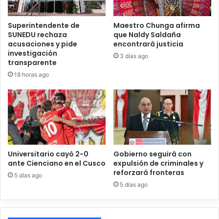
r
n
”
c
r
o
Superintendente de
Maestro Chunga afirma
e
SUNEDU rechaza
que Naldy Saldaña
c
acusaciones y pide
encontrará justicia
a
a
investigación
l
m
3 días ago
transparente
i
b
z
18 horas ago
i
ó
o
h
s
i
q
s
u
t
e
ó
y
r
a
Universitario cayó 2-0
Gobierno seguirá con
i
e
ante Cienciano en el Cusco
expulsión de criminales y
c
s
reforzará fronteras
5 días ago
o
t
5 días ago
e
á
n
n
c
t
u
r