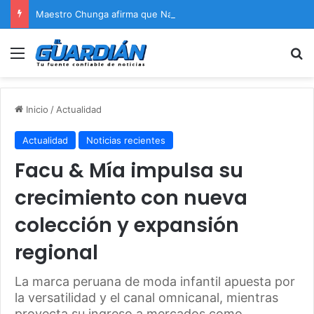
Maestro Chunga afirma que Naldy Saldaña encontrará justicia
Menú
B
Inicio
/
Actualidad
Actualidad
Noticias recientes
Facu & Mía impulsa su
crecimiento con nueva
colección y expansión
regional
La marca peruana de moda infantil apuesta por
la versatilidad y el canal omnicanal, mientras
proyecta su ingreso a mercados como