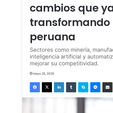
cambios que ya
transformando l
peruana
Sectores como minería, manufact
inteligencia artificial y automat
mejorar su competitividad.
mayo 26, 2026
Facebook
X
LinkedIn
Tumblr
Skype
Messenger
Comparti