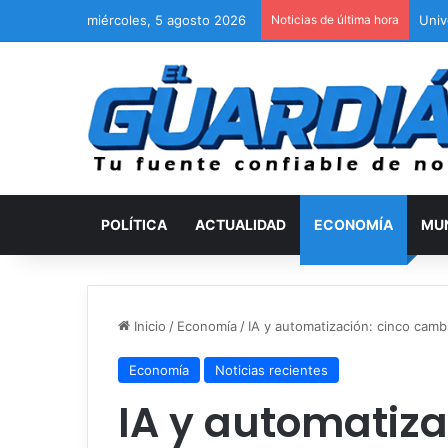
miércoles, 5 agosto 2026
Noticias de última hora
Univ
POLÍTICA
ACTUALIDAD
ECONOMÍA
MU
Inicio
/
Economía
/
IA y automatización: cinco camb
Economía
Noticias recientes
IA y automatiza