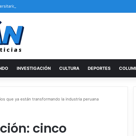
ersitario cayó 2-0 ante Cienciano en el Cusco
NDO
INVESTIGACIÓN
CULTURA
DEPORTES
COLUM
ios que ya están transformando la industria peruana
ción: cinco