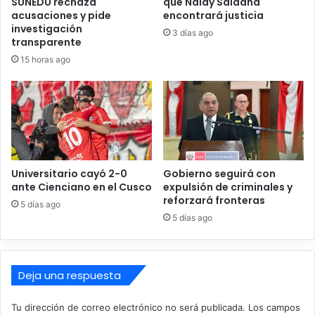
SUNEDU rechaza
que Naldy Saldaña
s
acusaciones y pide
encontrará justicia
i
investigación
l
3 días ago
transparente
e
15 horas ago
g
a
l
e
s
a
t
a
Universitario cayó 2-0
Gobierno seguirá con
c
ante Cienciano en el Cusco
expulsión de criminales y
a
reforzará fronteras
5 días ago
n
5 días ago
e
l
O
l
Deja una respuesta
e
o
Tu dirección de correo electrónico no será publicada.
Los campos
d