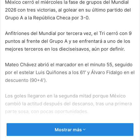
México cerró el miércoles la fase de grupos del Mundial
2026 con tres victorias, al golear en su último partido del
Grupo A a la República Checa por 3-0.
Anfitriones del Mundial por tercera vez, el Tri cerró con 9
puntos al frente del Grupo A y se enfrentará a uno de los
mejores terceros en los dieciseisavos, aún por definir.
Mateo Chávez abrió el marcador en el minuto 55, seguido
por el estelar Luis Quiñones a los 61′ y Álvaro Fidalgo en el
descuento (90+4′).
Los goles llegaron en la segunda mitad porque México
cambió la actitud después del descanso, tras una primera
parte sosa, con pocas oportunidades.
El juego significó además el regreso del portero Guillermo
Mostrar más
‘Memo’ Ochoa, que entró en sustitución del titular, José