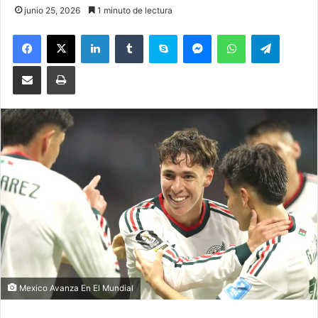
junio 25, 2026
1 minuto de lectura
Facebook
X
LinkedIn
Tumblr
Skype
Messenger
WhatsApp
Telegram
Compartir por correo electrónico
Imprimir
Mexico Avanza En El Mundial