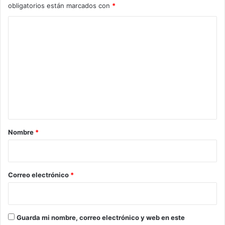
obligatorios están marcados con
*
u
c
C
t
o
o
N
m
o
e
r
p
n
e
t
r
u
a
a
r
Nombre
*
n
i
o
o
*
Correo electrónico
*
Guarda mi nombre, correo electrónico y web en este