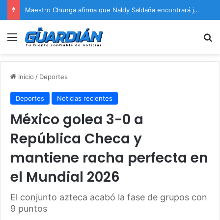
Maestro Chunga afirma que Naldy Saldaña encontrará justicia
Menú
B
Inicio
/
Deportes
Deportes
Noticias recientes
México golea 3-0 a
República Checa y
mantiene racha perfecta en
el Mundial 2026
El conjunto azteca acabó la fase de grupos con
9 puntos