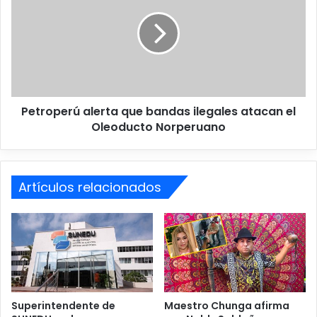
u
t
i
r
z
o
a
p
l
e
e
r
g
ú
Petroperú alerta que bandas ilegales atacan el
a
a
n
Oleoducto Norperuano
l
ó
e
2
r
-
t
1
Artículos relacionados
a
a
q
C
u
a
e
n
b
a
a
d
n
á
d
a
Superintendente de
Maestro Chunga afirma