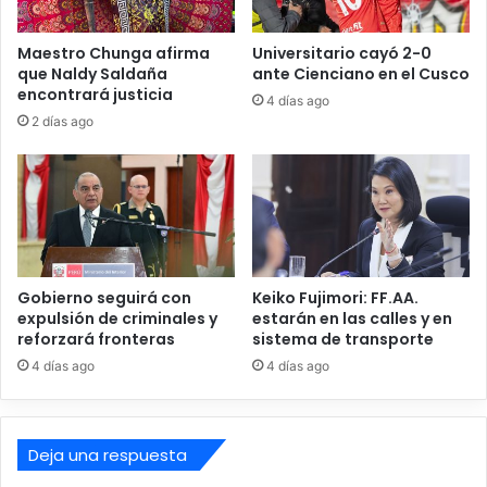
Estos ataques persisten pese a los reiterados
a
a
n
requerimientos efectuados por Petroperú a las
r
t
a
Maestro Chunga afirma
Universitario cayó 2-0
autoridades competentes para reforzar la seguridad de
i
que Naldy Saldaña
ante Cienciano en el Cusco
L
esta infraestructura estratégica para el país.
encontrará justicia
e
i
4 días ago
n
m
2 días ago
e
a
r
a
c
h
a
p
Gobierno seguirá con
Keiko Fujimori: FF.AA.
e
expulsión de criminales y
estarán en las calles y en
r
reforzará fronteras
sistema de transporte
f
4 días ago
4 días ago
e
c
t
a
Deja una respuesta
e
n