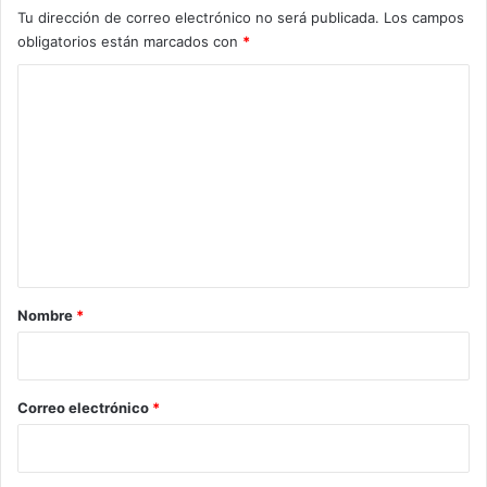
Tu dirección de correo electrónico no será publicada.
Los campos
e
l
obligatorios están marcados con
*
M
C
u
n
o
d
m
i
a
e
l
n
2
t
0
2
a
6
r
Nombre
*
i
o
*
Correo electrónico
*