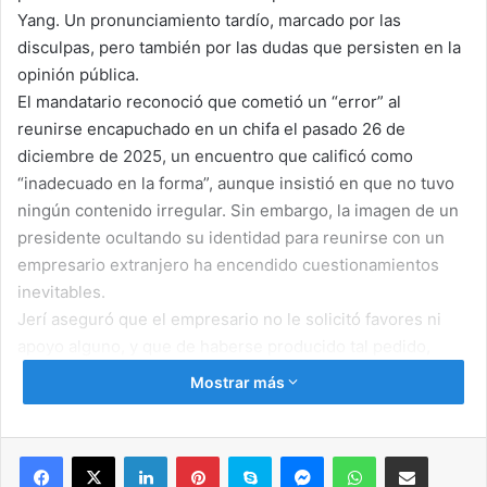
Yang. Un pronunciamiento tardío, marcado por las
disculpas, pero también por las dudas que persisten en la
opinión pública.
El mandatario reconoció que cometió un “error” al
reunirse encapuchado en un chifa el pasado 26 de
diciembre de 2025, un encuentro que calificó como
“inadecuado en la forma”, aunque insistió en que no tuvo
ningún contenido irregular. Sin embargo, la imagen de un
presidente ocultando su identidad para reunirse con un
empresario extranjero ha encendido cuestionamientos
inevitables.
Jerí aseguró que el empresario no le solicitó favores ni
apoyo alguno, y que de haberse producido tal pedido,
habría cortado todo vínculo. También explicó que la
Mostrar más
reunión tuvo como único objetivo coordinar el evento por
la amistad Perú–China, programado para febrero. No
obstante, el hermetismo del encuentro y el horario elegido
Facebook
X
LinkedIn
Pinterest
Skype
Messenger
WhatsApp
Compartir por correo electrónico
alimentan la percepción de opacidad en la gestión