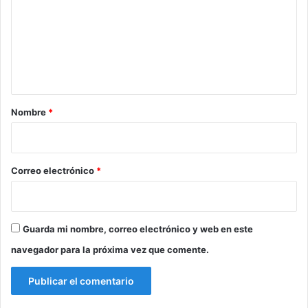
m
e
n
t
a
r
Nombre
*
i
o
*
Correo electrónico
*
Guarda mi nombre, correo electrónico y web en este
navegador para la próxima vez que comente.