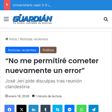
Universitario cayó 2-0 ante Cienciano en el Cusco
Menú
B
Inicio
/
Noticias recientes
Noticias recientes
Política
“No me permitiré cometer
nuevamente un error”
José Jerí pide disculpas tras reunión
clandestina
enero 18, 2026
1 minuto de lectura
Facebook
X
LinkedIn
Tumblr
Skype
Messenger
WhatsApp
Telegram