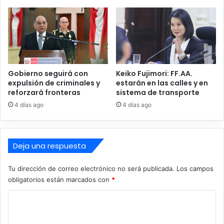
a
s
d
e
Á
f
r
i
Gobierno seguirá con
Keiko Fujimori: FF.AA.
c
expulsión de criminales y
estarán en las calles y en
a
reforzará fronteras
sistema de transporte
4 días ago
4 días ago
Deja una respuesta
Tu dirección de correo electrónico no será publicada.
Los campos
obligatorios están marcados con
*
C
o