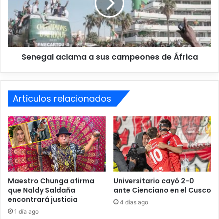
o
g
2
a
0
l
2
a
6
c
m
Senegal aclama a sus campeones de África
l
a
a
r
m
c
a
a
Artículos relacionados
a
r
s
é
u
c
s
o
c
r
a
d
m
e
p
n
e
Maestro Chunga afirma
Universitario cayó 2-0
L
que Naldy Saldaña
ante Cienciano en el Cusco
o
encontrará justicia
i
n
4 días ago
m
e
1 día ago