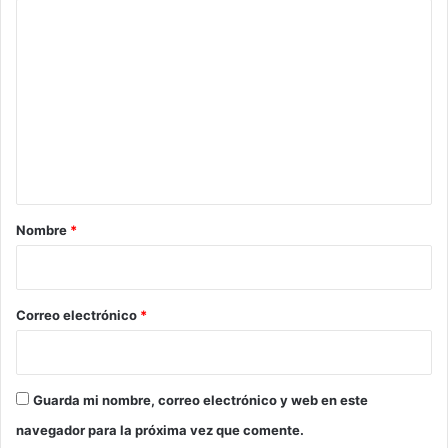
C
P
e
o
n
o
r
a
m
r
t
e
o
e
s
r
n
i
t
a
p
a
o
r
r
Nombre
*
v
i
i
o
o
l
*
Correo electrónico
*
e
n
c
i
Guarda mi nombre, correo electrónico y web en este
a
navegador para la próxima vez que comente.
c