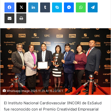
Facebook
X
LinkedIn
Tumblr
Skype
Messenger
WhatsApp
Telegram
Compartir por correo electrónico
Imprimir
Whatsapp Image 2025 11 25 At 15.23.56 1
El Instituto Nacional Cardiovascular (INCOR) de EsSalud
fue reconocido con el Premio Creatividad Empresarial