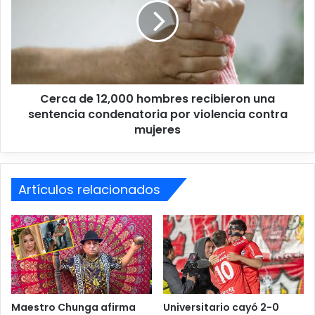
l
c
s
a
ó
d
a
e
3
1
6
2
e
Cerca de 12,000 hombres recibieron una
,
x
sentencia condenatoria por violencia contra
0
t
0
mujeres
r
0
a
h
n
o
j
m
Artículos relacionados
e
b
r
r
o
e
s
s
t
r
r
e
a
c
s
i
Maestro Chunga afirma
Universitario cayó 2-0