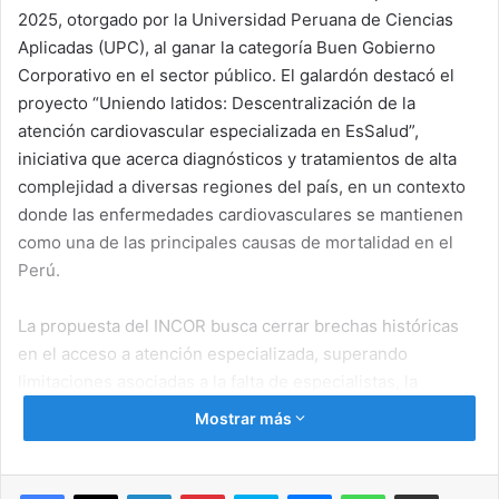
2025, otorgado por la Universidad Peruana de Ciencias
Aplicadas (UPC), al ganar la categoría Buen Gobierno
Corporativo en el sector público. El galardón destacó el
proyecto “Uniendo latidos: Descentralización de la
atención cardiovascular especializada en EsSalud”,
iniciativa que acerca diagnósticos y tratamientos de alta
complejidad a diversas regiones del país, en un contexto
donde las enfermedades cardiovasculares se mantienen
como una de las principales causas de mortalidad en el
Perú.
La propuesta del INCOR busca cerrar brechas históricas
en el acceso a atención especializada, superando
limitaciones asociadas a la falta de especialistas, la
centralización de servicios en Lima y la necesidad de
Mostrar más
modernizar el equipamiento médico. A través de
interoperabilidad con redes asistenciales, transferencia
tecnológica y capacitación directa al personal de salud, el
Facebook
X
LinkedIn
Pinterest
Skype
Messenger
WhatsApp
Compartir por correo electrónico