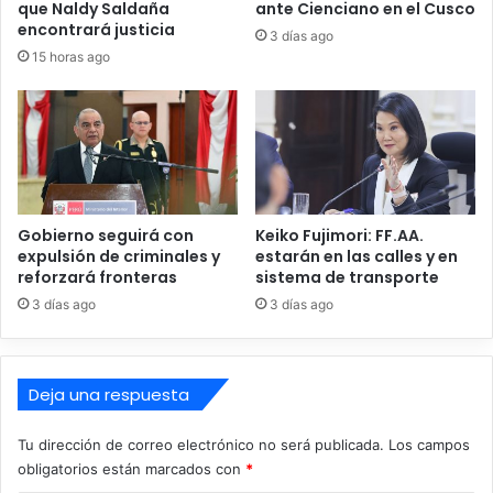
o
b
que Naldy Saldaña
ante Cienciano en el Cusco
p
encontrará justicia
i
3 días ago
e
e
15 horas ago
r
r
a
o
t
n
i
u
v
n
o
a
e
s
Gobierno seguirá con
Keiko Fujimori: FF.AA.
n
e
expulsión de criminales y
estarán en las calles y en
S
n
reforzará fronteras
sistema de transporte
a
t
n
3 días ago
3 días ago
e
M
n
a
c
r
i
Deja una respuesta
t
a
í
c
n
Tu dirección de correo electrónico no será publicada.
Los campos
o
d
n
obligatorios están marcados con
*
e
d