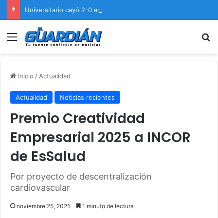
Universitario cayó 2-0 ante Cienciano en el Cusco
Menú
B
Inicio
/
Actualidad
Actualidad
Noticias recientes
Premio Creatividad
Empresarial 2025 a INCOR
de EsSalud
Por proyecto de descentralización
cardiovascular
noviembre 25, 2025
1 minuto de lectura