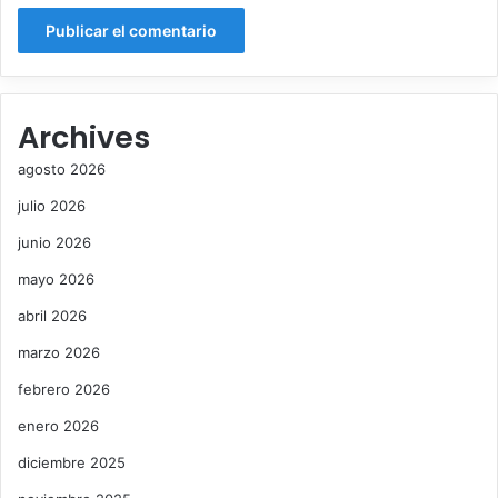
o
n
t
r
a
Archives
m
u
agosto 2026
j
e
julio 2026
r
junio 2026
e
s
mayo 2026
abril 2026
marzo 2026
febrero 2026
enero 2026
diciembre 2025