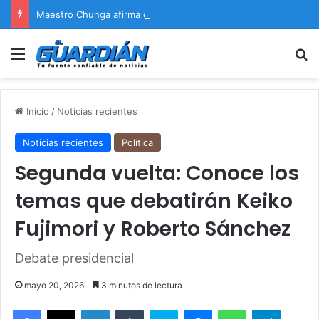
Maestro Chunga afirma que Naldy Saldaña encontrará justicia
Menú
B
Inicio
/
Noticias recientes
Noticias recientes
Política
Segunda vuelta: Conoce los
temas que debatirán Keiko
Fujimori y Roberto Sánchez
Debate presidencial
mayo 20, 2026
3 minutos de lectura
Facebook
X
LinkedIn
Tumblr
Skype
Messenger
WhatsApp
Telegram