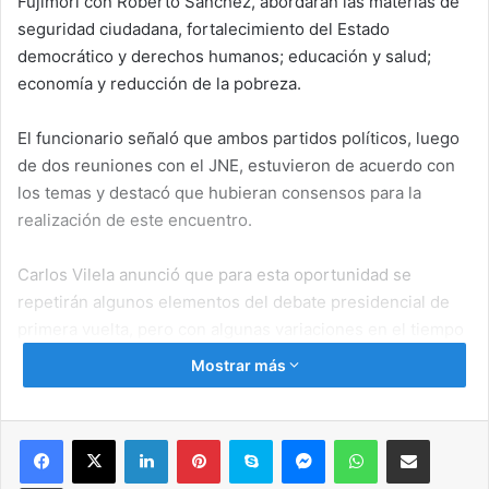
Fujimori con Roberto Sánchez, abordarán las materias de
seguridad ciudadana, fortalecimiento del Estado
democrático y derechos humanos; educación y salud;
economía y reducción de la pobreza.
El funcionario señaló que ambos partidos políticos, luego
de dos reuniones con el JNE, estuvieron de acuerdo con
los temas y destacó que hubieran consensos para la
realización de este encuentro.
Carlos Vilela anunció que para esta oportunidad se
repetirán algunos elementos del debate presidencial de
primera vuelta, pero con algunas variaciones en el tiempo
que tendrán cada candidato para abordar los temas.
Mostrar más
«En esta oportunidad la metodología será mixta, en un
primer momento van a exponer los candidatos de manera
Facebook
X
LinkedIn
Pinterest
Skype
Messenger
WhatsApp
Compartir por correo electrónico
independiente, que tendrán un minuto de presentación,
Imprimir